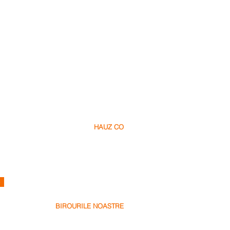
HAUZ CO
Despre Noi
Cariere
Contact
info@hauz.co
e
BIROURILE NOASTRE
Dubai, UAE