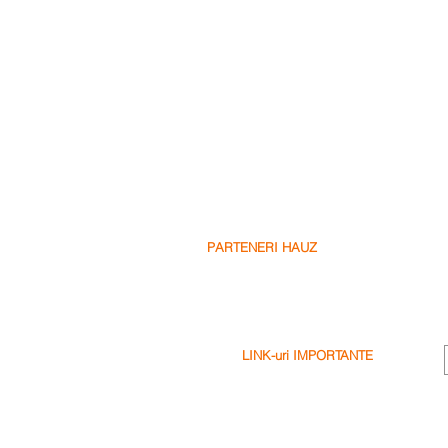
PARTENERI HAUZ
Partenerii Nostri
Fii Partenerul Nostru
Scrie o Recenzie
LINK-uri IMPORTANTE
Termeni & Conditii
Politica de Confidentialitate
Politica de Cookie-uri
Exonerare