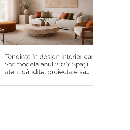
Tendințe în design interior care
vor modela anul 2026: Spații
atent gândite, proiectate să
reziste
Partenerii Nostri
Fii Partenerul Nostru
Scrie o Recenzie
Termeni & Conditii
Politica de Confidentialitate
Politica de Cookie-uri