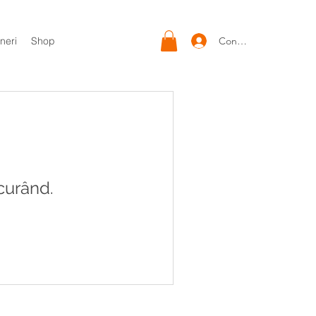
Conectează-te
neri
Shop
curând.