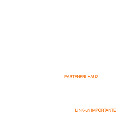
PARTENERI HAUZ
Partenerii Nostri
Fii Partenerul Nostru
Scrie o Recenzie
LINK-uri IMPORTANTE
Termeni & Conditii
Politica de Confidentialitate
Politica de Cookie-uri
Exonerare