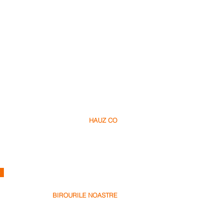
HAUZ CO
Despre Noi
Cariere
Contact
info@hauz.co
e
BIROURILE NOASTRE
Dubai, UAE