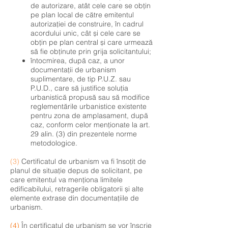
de autorizare, atât cele care se obțin
pe plan local de către emitentul
autorizației de construire, în cadrul
acordului unic, cât și cele care se
obțin pe plan central și care urmează
să fie obținute prin grija solicitantului;
întocmirea, după caz, a unor
documentații de urbanism
suplimentare, de tip P.U.Z. sau
P.U.D., care să justifice soluția
urbanistică propusă sau să modifice
reglementările urbanistice existente
pentru zona de amplasament, după
caz, conform celor menționate la art.
29 alin. (3) din prezentele norme
metodologice.
(3)
Certificatul de urbanism va fi însoțit de
planul de situație depus de solicitant, pe
care emitentul va menționa limitele
edificabilului, retragerile obligatorii și alte
elemente extrase din documentațiile de
urbanism.
(4)
În certificatul de urbanism se vor înscrie