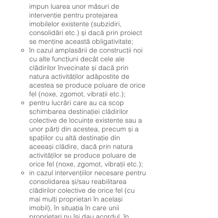
impun luarea unor măsuri de
intervenție pentru protejarea
imobilelor existente (subzidiri,
consolidări etc.) și dacă prin proiect
se menține această obligativitate;
în cazul amplasării de construcții noi
cu alte funcțiuni decât cele ale
clădirilor învecinate și dacă prin
natura activităților adăpostite de
acestea se produce poluare de orice
fel (noxe, zgomot, vibrații etc.);
pentru lucrări care au ca scop
schimbarea destinației clădirilor
colective de locuințe existente sau a
unor părți din acestea, precum și a
spațiilor cu altă destinație din
aceeași clădire, dacă prin natura
activităților se produce poluare de
orice fel (noxe, zgomot, vibrații etc.);
in cazul intervențiilor necesare pentru
consolidarea și/sau reabilitarea
clădirilor colective de orice fel (cu
mai mulți proprietari în același
imobil), în situația în care unii
proprietari nu își dau acordul, în