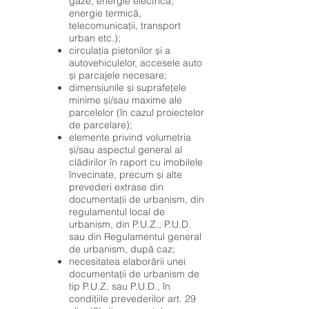
gaze, energie electrică,
energie termică,
telecomunicații, transport
urban etc.);
circulația pietonilor și a
autovehiculelor, accesele auto
și parcajele necesare;
dimensiunile și suprafețele
minime și/sau maxime ale
parcelelor (în cazul proiectelor
de parcelare);
elemente privind volumetria
și/sau aspectul general al
clădirilor în raport cu imobilele
învecinate, precum și alte
prevederi extrase din
documentații de urbanism, din
regulamentul local de
urbanism, din P.U.Z., P.U.D.
sau din Regulamentul general
de urbanism, după caz;
necesitatea elaborării unei
documentații de urbanism de
tip P.U.Z. sau P.U.D., în
condițiile prevederilor art. 29