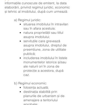
informațiile cunoscute de emitent, la data
elaborării, privind regimul juridic, economic
și tehnic al imobilului, după cum urmează:
a) Regimul juridic:
situarea imobilului în intravilan
sau în afara acestuia;
natura proprietății sau titlul
asupra imobilului;
servituțile care grevează
asupra imobilului, dreptul de
preemțiune, zona de utilitate
publică;
includerea imobilului în listele
monumentelor istorice și/sau
ale naturii ori în zona de
protecție a acestora, după
caz.
b) Regimul economic:
folosința actuală;
destinația stabilită prin
planurile de urbanism și de
amenajare a teritoriului
aprobate;