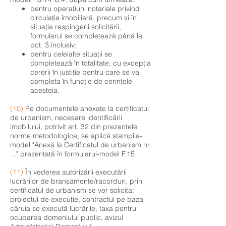
pentru operațiuni notariale privind
circulația imobiliară, precum și în
situația respingerii solicitării,
formularul se completează până la
pct. 3 inclusiv;
pentru celelalte situații se
completează în totalitate, cu excepția
cererii în justiție pentru care se va
completa în funcție de cerințele
acesteia.
(10)
Pe documentele anexate la certificatul
de urbanism, necesare identificării
imobilului, potrivit art. 32 din prezentele
norme metodologice, se aplică ștampila-
model "Anexă la Certificatul de urbanism nr.
..." prezentată în formularul-model F.15.
(11)
În vederea autorizării executării
lucrărilor de branșamente/racorduri, prin
certificatul de urbanism se vor solicita:
proiectul de execuție, contractul pe baza
căruia se execută lucrările, taxa pentru
ocuparea domeniului public, avizul