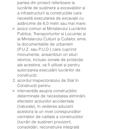
partea din proiect referitoare la
lucrările de susținere a excavațiilor și
a infrastructurii la construcțiile care
necesită executarea de excavații cu
adâncime de 6,0 metri sau mai mare;
avizul comun al Ministerului Lucrărilor
Publice, Transporturilor și Locuinței și
al Ministerului Culturii și Cultelor, emis
la documentațiile de urbanism
(P.U.Z. sau P.U.D.) care cuprind
monumente, ansambluri ori situri
istorice, inclusiv zonele de protecție
ale acestora, va fi utilizat și pentru
autorizarea executării lucrărilor de
construcții;
acordul Inspectoratului de Stat în
Construcții pentru:
intervențiile asupra construcțiilor,
determinate de necesitatea eliminării
efectelor acțiunilor accidentale
(naturale), în vederea aducerii
acestora la un nivel corespunzător
cerințelor de calitate a construcțiilor
(lucrări de susțineri provizorii,
consolidări, reconstruire integrală