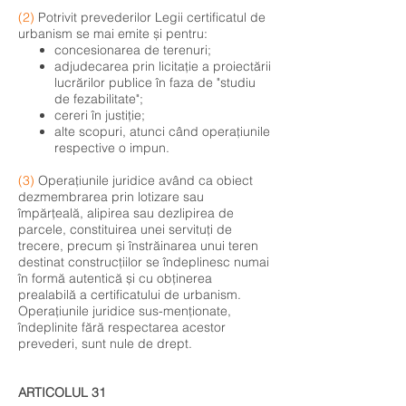
(2)
Potrivit prevederilor Legii certificatul de
urbanism se mai emite și pentru:
concesionarea de terenuri;
adjudecarea prin licitație a proiectării
lucrărilor publice în faza de "studiu
de fezabilitate";
cereri în justiție;
alte scopuri, atunci când operațiunile
respective o impun.
(3)
Operațiunile juridice având ca obiect
dezmembrarea prin lotizare sau
împărțeală, alipirea sau dezlipirea de
parcele, constituirea unei servituți de
trecere, precum și înstrăinarea unui teren
destinat construcțiilor se îndeplinesc numai
în formă autentică și cu obținerea
prealabilă a certificatului de urbanism.
Operațiunile juridice sus-menționate,
îndeplinite fără respectarea acestor
prevederi, sunt nule de drept.
ARTICOLUL 31