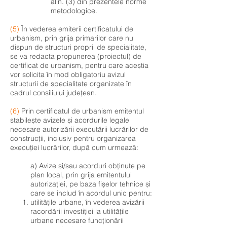
alin. (3) din prezentele norme
metodologice.
(5)
În vederea emiterii certificatului de
urbanism, prin grija primarilor care nu
dispun de structuri proprii de specialitate,
se va redacta propunerea (proiectul) de
certificat de urbanism, pentru care aceștia
vor solicita în mod obligatoriu avizul
structurii de specialitate organizate în
cadrul consiliului județean.
(6)
Prin certificatul de urbanism emitentul
stabilește avizele și acordurile legale
necesare autorizării executării lucrărilor de
construcții, inclusiv pentru organizarea
execuției lucrărilor, după cum urmează:
a) Avize și/sau acorduri obținute pe
plan local, prin grija emitentului
autorizației, pe baza fișelor tehnice și
care se includ în acordul unic pentru:
utilitățile urbane, în vederea avizării
racordării investiției la utilitățile
urbane necesare funcționării