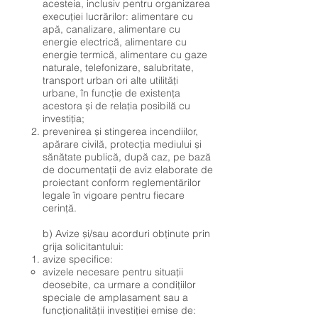
acesteia, inclusiv pentru organizarea
execuției lucrărilor: alimentare cu
apă, canalizare, alimentare cu
energie electrică, alimentare cu
energie termică, alimentare cu gaze
naturale, telefonizare, salubritate,
transport urban ori alte utilități
urbane, în funcție de existența
acestora și de relația posibilă cu
investiția;
prevenirea și stingerea incendiilor,
apărare civilă, protecția mediului și
sănătate publică, după caz, pe bază
de documentații de aviz elaborate de
proiectant conform reglementărilor
legale în vigoare pentru fiecare
cerință.
b) Avize și/sau acorduri obținute prin
grija solicitantului:
avize specifice:
avizele necesare pentru situații
deosebite, ca urmare a condițiilor
speciale de amplasament sau a
funcționalității investiției emise de: