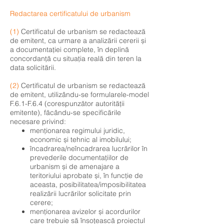
Redactarea certificatului de urbanism
(1)
Certificatul de urbanism se redactează
de emitent, ca urmare a analizării cererii și
a documentației complete, în deplină
concordanță cu situația reală din teren la
data solicitării.
(2)
Certificatul de urbanism se redactează
de emitent, utilizându-se formularele-model
F.6.1-F.6.4 (corespunzător autorității
emitente), făcându-se specificările
necesare privind:
menționarea regimului juridic,
economic și tehnic al imobilului;
încadrarea/neîncadrarea lucrărilor în
prevederile documentațiilor de
urbanism și de amenajare a
teritoriului aprobate și, în funcție de
aceasta, posibilitatea/imposibilitatea
realizării lucrărilor solicitate prin
cerere;
menționarea avizelor și acordurilor
care trebuie să însoțească proiectul