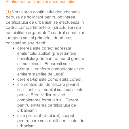
Verificarea conținutului documentației
(1)
Verificarea conținutului documentației
depuse de solicitant pentru obținerea
certificatului de urbanism se efectuează în
cadrul compartimentelor (structurilor) de
specialitate organizate în cadrul consiliului
județean sau al primăriei, după caz,
constatându-se dacă:
cererea este corect adresată
emitentului abilitat (președintele
consiliului județean, primarul general
al municipiului București sau
primarul, conform competențelor de
emitere stabilite de Lege);
cererea-tip este completată corect;
elementele de identificare privind
solicitantul și imobilul sunt suficiente,
potrivit Precizărilor privind
completarea formularului "Cerere
pentru emiterea certificatului de
urbanism";
este precizat (declarat) scopul
pentru care se solicită certificatul de
urbanism;