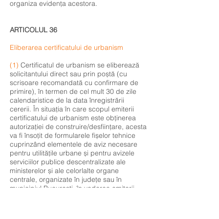
organiza evidența acestora.
ARTICOLUL 36
Eliberarea certificatului de urbanism
(1)
Certificatul de urbanism se eliberează
solicitantului direct sau prin poștă (cu
scrisoare recomandată cu confirmare de
primire), în termen de cel mult 30 de zile
calendaristice de la data înregistrării
cererii. În situația în care scopul emiterii
certificatului de urbanism este obținerea
autorizației de construire/desființare, acesta
va fi însoțit de formularele fișelor tehnice
cuprinzând elementele de aviz necesare
pentru utilitățile urbane și pentru avizele
serviciilor publice descentralizate ale
ministerelor și ale celorlalte organe
centrale, organizate în județe sau în
municipiul București, în vederea emiterii
acordului unic.
(2)
În documentele anexă la certificatul de