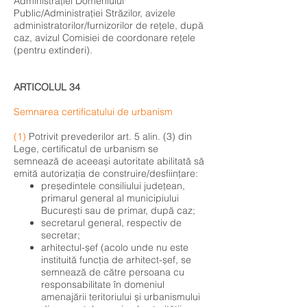
Administrației Domeniului
Public/Administrației Străzilor, avizele
administratorilor/furnizorilor de rețele, după
caz, avizul Comisiei de coordonare rețele
(pentru extinderi).
ARTICOLUL 34
Semnarea certificatului de urbanism
(1)
Potrivit prevederilor art. 5 alin. (3) din
Lege, certificatul de urbanism se
semnează de aceeași autoritate abilitată să
emită autorizația de construire/desființare:
președintele consiliului județean,
primarul general al municipiului
București sau de primar, după caz;
secretarul general, respectiv de
secretar;
arhitectul-șef (acolo unde nu este
instituită funcția de arhitect-șef, se
semnează de către persoana cu
responsabilitate în domeniul
amenajării teritoriului și urbanismului