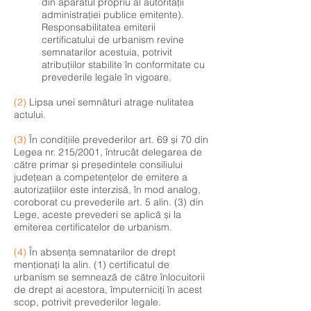
din aparatul propriu al autorității
administrației publice emitente).
Responsabilitatea emiterii
certificatului de urbanism revine
semnatarilor acestuia, potrivit
atribuțiilor stabilite în conformitate cu
prevederile legale în vigoare.
(2)
Lipsa unei semnături atrage nulitatea
actului.
(3)
În condițiile prevederilor art. 69 și 70 din
Legea nr. 215/2001, întrucât delegarea de
către primar și președintele consiliului
județean a competențelor de emitere a
autorizațiilor este interzisă, în mod analog,
coroborat cu prevederile art. 5 alin. (3) din
Lege, aceste prevederi se aplică și la
emiterea certificatelor de urbanism.
(4)
În absența semnatarilor de drept
menționați la alin. (1) certificatul de
urbanism se semnează de către înlocuitorii
de drept ai acestora, împuterniciți în acest
scop, potrivit prevederilor legale.