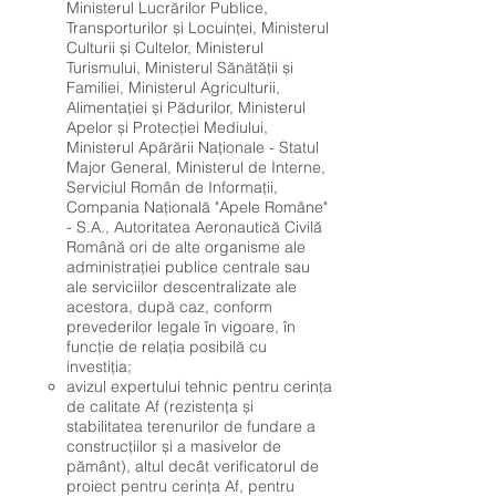
Ministerul Lucrărilor Publice,
Transporturilor și Locuinței, Ministerul
Culturii și Cultelor, Ministerul
Turismului, Ministerul Sănătății și
Familiei, Ministerul Agriculturii,
Alimentației și Pădurilor, Ministerul
Apelor și Protecției Mediului,
Ministerul Apărării Naționale - Statul
Major General, Ministerul de Interne,
Serviciul Român de Informații,
Compania Națională "Apele Române"
- S.A., Autoritatea Aeronautică Civilă
Română ori de alte organisme ale
administrației publice centrale sau
ale serviciilor descentralizate ale
acestora, după caz, conform
prevederilor legale în vigoare, în
funcție de relația posibilă cu
investiția;
avizul expertului tehnic pentru cerința
de calitate Af (rezistența și
stabilitatea terenurilor de fundare a
construcțiilor și a masivelor de
pământ), altul decât verificatorul de
proiect pentru cerința Af, pentru