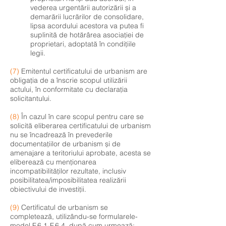
vederea urgentării autorizării și a
demarării lucrărilor de consolidare,
lipsa acordului acestora va putea fi
suplinită de hotărârea asociației de
proprietari, adoptată în condițiile
legii.
(7)
Emitentul certificatului de urbanism are
obligația de a înscrie scopul utilizării
actului, în conformitate cu declarația
solicitantului.
(8)
În cazul în care scopul pentru care se
solicită eliberarea certificatului de urbanism
nu se încadrează în prevederile
documentațiilor de urbanism și de
amenajare a teritoriului aprobate, acesta se
eliberează cu menționarea
incompatibilităților rezultate, inclusiv
posibilitatea/imposibilitatea realizării
obiectivului de investiții.
(9)
Certificatul de urbanism se
completează, utilizându-se formularele-
model F.6.1-F.6.4, după cum urmează: