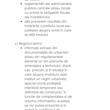
reglementări ale administrației
publice centrale și/sau locale
cu privire la obligațiile fiscale
ale investitorului;
alte prevederi rezultate din
hotărârile consiliului local sau
județean asupra zonei în care
se află imobilul.
c) Regimul tehnic:
informații extrase din
documentațiile de urbanism
și/sau din regulamentele
aferente ori din planurile de
amenajare a teritoriului, după
caz, precum și în situația în
care asupra imobilului este
instituit un regim urbanistic
special (zonă protejată,
interdicții temporare sau
definitive de construire); în
funcție de complexitatea și de
volumul informațiilor, acestea
se vor putea prezenta și în
anexă la certificatul de