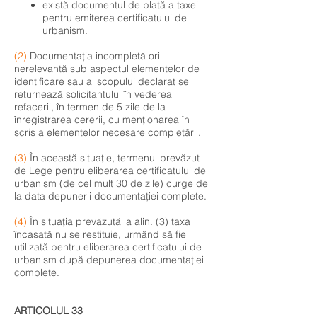
există documentul de plată a taxei
pentru emiterea certificatului de
urbanism.
(2)
Documentația incompletă ori
nerelevantă sub aspectul elementelor de
identificare sau al scopului declarat se
returnează solicitantului în vederea
refacerii, în termen de 5 zile de la
înregistrarea cererii, cu menționarea în
scris a elementelor necesare completării.
(3)
În această situație, termenul prevăzut
de Lege pentru eliberarea certificatului de
urbanism (de cel mult 30 de zile) curge de
la data depunerii documentației complete.
(4)
În situația prevăzută la alin. (3) taxa
încasată nu se restituie, urmând să fie
utilizată pentru eliberarea certificatului de
urbanism după depunerea documentației
complete.
ARTICOLUL 33