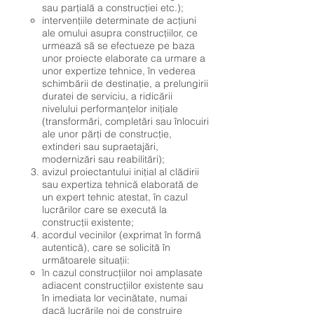
sau parțială a construcției etc.);
intervențiile determinate de acțiuni
ale omului asupra construcțiilor, ce
urmează să se efectueze pe baza
unor proiecte elaborate ca urmare a
unor expertize tehnice, în vederea
schimbării de destinație, a prelungirii
duratei de serviciu, a ridicării
nivelului performanțelor inițiale
(transformări, completări sau înlocuiri
ale unor părți de construcție,
extinderi sau supraetajări,
modernizări sau reabilitări);
avizul proiectantului inițial al clădirii
sau expertiza tehnică elaborată de
un expert tehnic atestat, în cazul
lucrărilor care se execută la
construcții existente;
acordul vecinilor (exprimat în formă
autentică), care se solicită în
următoarele situații:
în cazul construcțiilor noi amplasate
adiacent construcțiilor existente sau
în imediata lor vecinătate, numai
dacă lucrările noi de construire