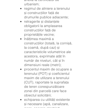
urbanism;
regimul de aliniere a terenului
și construcțiilor față de
drumurile publice adiacente;
retragerile și distanțele
obligatorii la amplasarea
construcțiilor față de
proprietățile vecine;
înălțimea maximă a
construcțiilor (totală, la cornișă,
la coamă, după caz) și
caracteristicile volumetrice ale
acestora, exprimate atât în
număr de niveluri, cât și în
dimensiuni reale (metri);
procentul maxim de ocupare a
terenului (POT) și coeficientul
maxim de utilizare a terenului
(CUT), raportate la suprafața
de teren corespunzătoare
zonei din parcelă care face
obiectul solicitării;
echiparea cu utilități existente
și necesare (apă, canalizare,