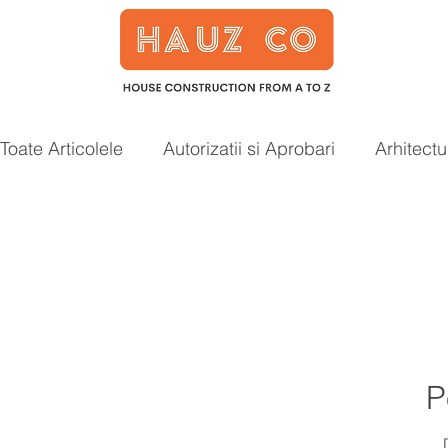
Toate Articolele
Autorizatii si Aprobari
Arhitectu
Case prefabricate
Acoperis
Smart Home
P