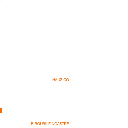
HAUZ CO
Despre Noi
Cariere
Contact
info@hauz.co
e
BIROURILE NOASTRE