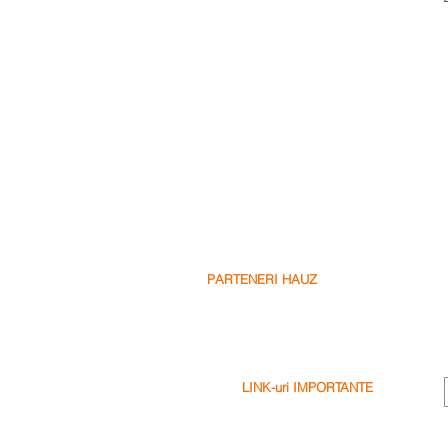
PARTENERI HAUZ
Partenerii Nostri
Fii Partenerul Nostru
Scrie o Recenzie
LINK-uri IMPORTANTE
Termeni & Conditii
Politica de Confidentialitate