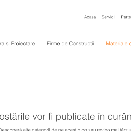
Acasa
Servicii
Parte
ra si Proiectare
Firme de Constructii
Materiale 
Gradina
Baie
Bucatarie
Design Interior
ostările vor fi publicate în curâ
Descoperă alte categorii de pe acest blog sau revino mai târziu