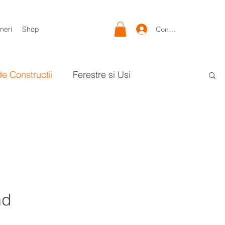
Conectează-te
neri
Shop
de Constructii
Ferestre si Usi
nd
.