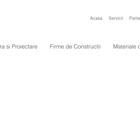
Acasa
Servicii
Parte
ra si Proiectare
Firme de Constructii
Materiale 
Gradina
Baie
Bucatarie
Design Interior