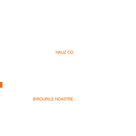
HAUZ CO
Despre Noi
Cariere
Contact
info@hauz.co
e
BIROURILE NOASTRE
Dubai, UAE
+971 58 538 1000
Bucharest, Romania
+40 728 448 999