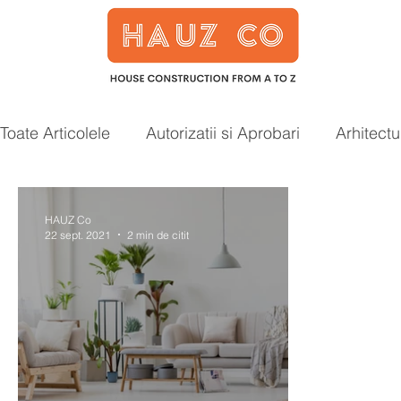
Toate Articolele
Autorizatii si Aprobari
Arhitectu
Case prefabricate
Acoperis
Smart Home
HAUZ Co
22 sept. 2021
2 min de citit