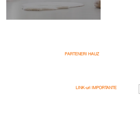
Ce este Design-ul Biofil?
PARTENERI HAUZ
Partenerii Nostri
Fii Partenerul Nostru
Scrie o Recenzie
LINK-uri IMPORTANTE
Termeni & Conditii
Politica de Confidentialitate
Politica de Cookie-uri
Exonerare
Intrebari Frecvente (FAQ's)