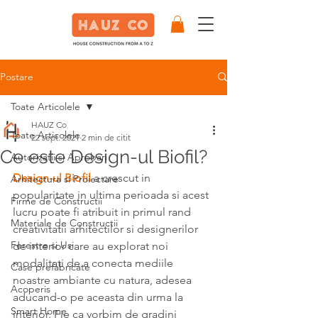
Postare
Toate Articolele
HAUZ Co
Toate Articolele
22 sept. 2021
2 min de citit
Ce este Design-ul Biofil?
Autorizatii si Aprobari
Design-ul Biofil 
a crescut in 
Arhitectura si Proiectare
popularitate in ultima perioada si acest 
Firme de Constructii
lucru poate fi atribuit in primul rand 
Materiale de Constructii
creativitatii arhitectilor si designerilor 
Ferestre si Usi
de interior care au explorat noi 
modalitati de a conecta mediile 
Case prefabricate
noastre ambiante cu natura, adesea 
Acoperis
aducand-o pe aceasta din urma la 
Smart Home
interior. Fie ca vorbim de gradini 