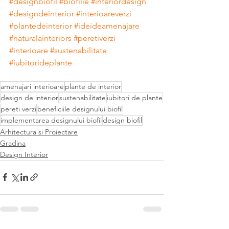
#designbiofil
#biofilie
#interiordesign
#designdeinterior
#interioareverzi
#plantedeinterior
#ideideamenajare
#naturalainteriors
#peretiverzi
#interioare
#sustenabilitate
#iubitorideplante
amenajari interioare
plante de interior
design de interior
sustenabilitate
iubitori de plante
pereti verzi
beneficiile designului biofil
implementarea designului biofil
design biofil
Arhitectura si Proiectare
Gradina
Design Interior