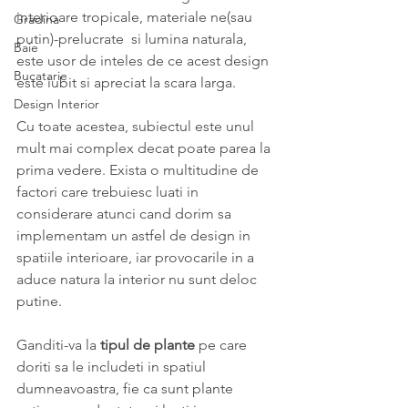
interioare tropicale, materiale ne(sau 
Gradina
putin)-prelucrate  si lumina naturala, 
Baie
este usor de inteles de ce acest design 
Bucatarie
este iubit si apreciat la scara larga.
Design Interior
Cu toate acestea, subiectul este unul 
mult mai complex decat poate parea la 
prima vedere. Exista o multitudine de 
factori care trebuiesc luati in 
considerare atunci cand dorim sa 
implementam un astfel de design in 
spatiile interioare, iar provocarile in a 
aduce natura la interior nu sunt deloc 
putine.
Ganditi-va la
 tipul de plante
 pe care 
doriti sa le includeti in spatiul 
dumneavoastra, fie ca sunt plante 