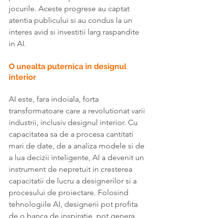
jocurile. Aceste progrese au captat 
atentia publicului si au condus la un 
interes avid si investitii larg raspandite 
in AI.
O unealta puternica in designul 
interior
AI este, fara indoiala, forta 
transformatoare care a revolutionat varii 
industrii, inclusiv designul interior. Cu 
capacitatea sa de a procesa cantitati 
mari de date, de a analiza modele si de 
a lua decizii inteligente, AI a devenit un 
instrument de nepretuit in cresterea 
capacitatii de lucru a designerilor si a 
procesului de proiectare. Folosind 
tehnologiile AI, designerii pot profita 
de o banca de inspiratie, pot genera 