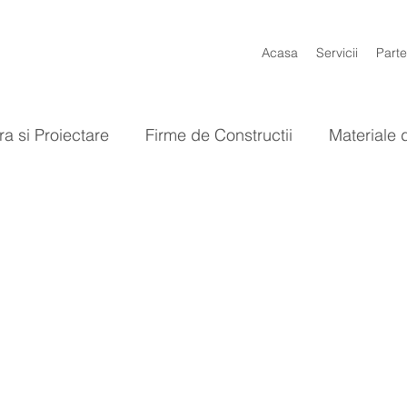
Acasa
Servicii
Parte
ra si Proiectare
Firme de Constructii
Materiale 
Gradina
Baie
Bucatarie
Design Interior