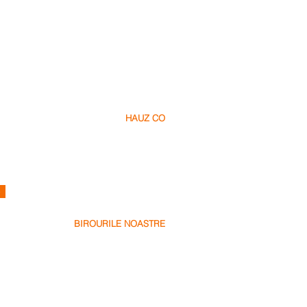
HAUZ CO
Despre Noi
Cariere
Contact
info@hauz.co
e
BIROURILE NOASTRE
Dubai, UAE
+971 58 538 1000
Bucharest, Romania
+40 728 448 999