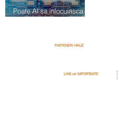
Poate AI sa inlocuiasca
designerii de interior?
PARTENERI HAUZ
Partenerii Nostri
Fii Partenerul Nostru
Scrie o Recenzie
LINK-uri IMPORTANTE
Termeni & Conditii
Politica de Confidentialitate
Politica de Cookie-uri
Exonerare
Intrebari Frecvente (FAQ's)