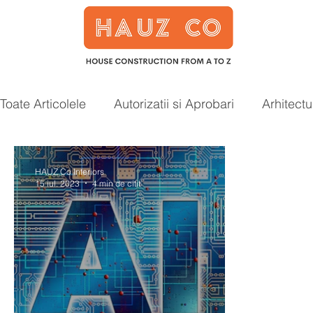
Toate Articolele
Autorizatii si Aprobari
Arhitectu
Case prefabricate
Acoperis
Smart Home
HAUZ Co Interiors
15 iul. 2023
4 min de citit